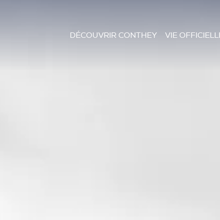
DÉCOUVRIR CONTHEY
VIE OFFICIELL
Le mot du Président
Présentation et
Autorités
situation
Finances
Les villages
Tour Lombarde
Actualités
Curiosités
Culture
Règlements
Sentiers et parcours
Sociétés locales
Tourisme
Paroisses