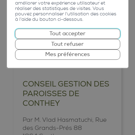
améliorer votre expérience utilisateur et
réaliser des statistiques de visites. Vous
pouvez personnaliser l'utilisation des cookies
à l'aide du bouton ci-dessous.
Tout accepter
CONSEIL DE GESTION
Tout refuser
Mes préférences
CONSEIL GESTION DES
PAROISSES DE
CONTHEY
Par M. Vlad Hasmatuchi, Rue
des Grands-Prés 88