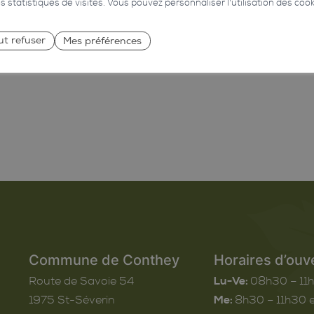
des statistiques de visites. Vous pouvez personnaliser l'utilisation des coo
ut refuser
Mes préférences
Commune de Conthey
Horaires d’ouv
Route de Savoie 54
Lu-Ve:
08h30 – 11
1975
St-Séverin
Me:
8h30 – 11h30 e