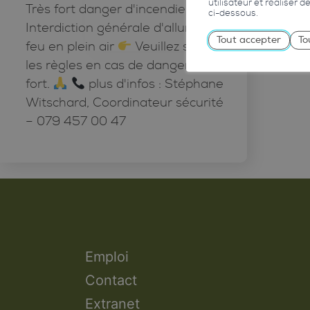
utilisateur et réaliser 
Très fort danger d'incendie
ci-dessous.
Interdiction générale d'allumer du
Tout accepter
To
feu en plein air
Veuillez suivre
les règles en cas de danger très
fort.
plus d'infos : Stéphane
Witschard, Coordinateur sécurité
– 079 457 00 47
Emploi
Contact
Extranet