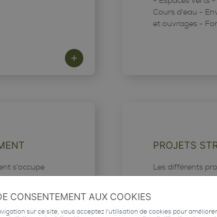
- Espaces verts -
Cours d'eau - En
et ouvrages - For
EMENT
PROJETS ST
ent s'occupe
Les différents pr
tion et la
commune de
DE CONSENTEMENT AUX COOKIES
igation sur ce site, vous acceptez l'utilisation de cookies pour améliore