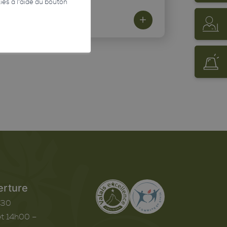
kies à l'aide du bouton
erture
h30
t 14h00 –