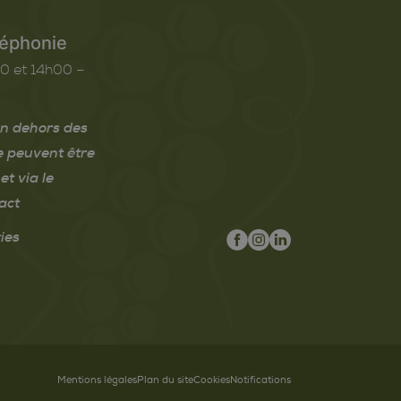
léphonie
0 et 14h00 –
n dehors des
e peuvent être
et via le
act
ies
Mentions légales
Plan du site
Cookies
Notifications