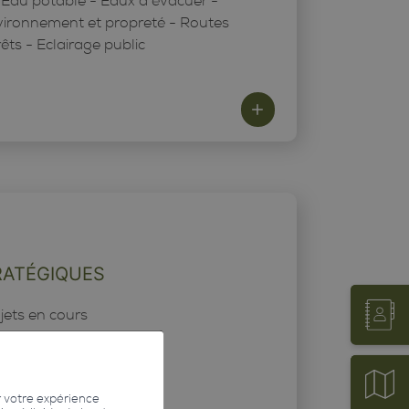
 Eau potable - Eaux à évacuer -
vironnement et propreté - Routes
êts - Eclairage public
RATÉGIQUES
ojets en cours
r votre expérience