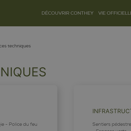
DÉCOUVRIR CONTHEY
VIE OFFICIELL
Le mot du Président
Présentation et
Autorités
situation
Finances
Les villages
Tour Lombarde
ces techniques
Actualités
Curiosités
Culture
Règlements
HNIQUES
Sentiers et parcours
Sociétés locales
Tourisme
Paroisses
INFRASTRUC
ie - Police du feu
Sentiers pédestre