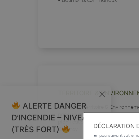
- Bâtiments communaux
TERRITOIRE & ENVIRONN
x
ALERTE DANGER
Le secteur Territoire & Environnem
principalement de traiter l'organisa
D’INCENDIE – NIVEAU 5
planification du territoire de la 
DÉCLARATION 
(TRÈS FORT)
Conthey.
En poursuivant votre nav