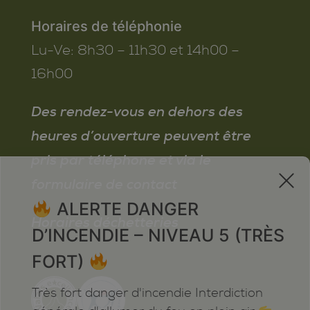
Horaires de téléphonie
Lu-Ve:
8h30 – 11h30 et 14h00 –
16h00
Des rendez-vous en dehors des
heures d’ouverture peuvent être
pris par téléphone et via le
x
formulaire de contact
ALERTE DANGER
Horaires déchetteries
D’INCENDIE – NIVEAU 5 (TRÈS
FORT)
Très fort danger d'incendie Interdiction