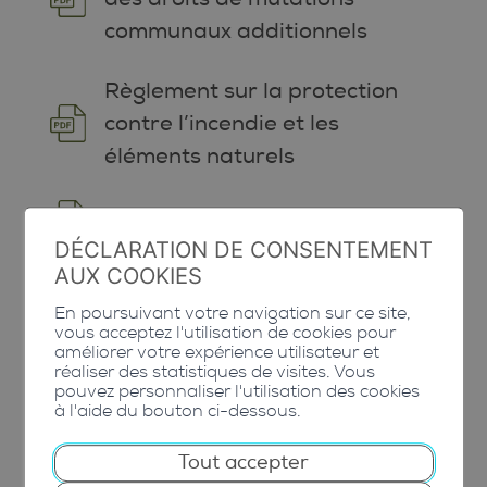
communaux additionnels
Règlement sur la protection
contre l’incendie et les
éléments naturels
Règlement sur l’eau potable
DÉCLARATION DE CONSENTEMENT
AUX COOKIES
Règlement sur les eaux à
évacuer
En poursuivant votre navigation sur ce site,
vous acceptez l'utilisation de cookies pour
améliorer votre expérience utilisateur et
Règlement sur la gestion des
réaliser des statistiques de visites. Vous
pouvez personnaliser l'utilisation des cookies
déchets
à l'aide du bouton ci-dessous.
Tout accepter
Règlement sur la lutte par