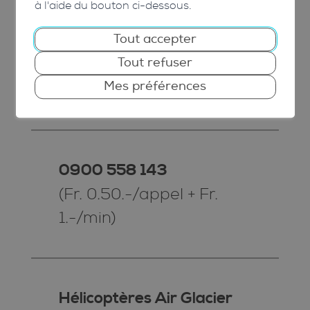
à l'aide du bouton ci-dessous.
2.-/min)
Tout accepter
Tout refuser
Mes préférences
Pharmacie de garde
0900 558 143
(Fr. 0.50.-/appel + Fr.
1.-/min)
Hélicoptères Air Glacier