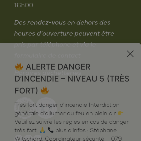
mensuelles est également
Pour toute question particulière ou
16h00
proposée. Infos et inscriptions :
pour un soutien dans les
démarches, n’hésitez pas à
Des rendez-vous en dehors des
contacter la déléguée régionale à
heures d’ouverture peuvent être
l’intégration.
pris par téléphone et via le
x
formulaire de contact
Brochure « Bien vivre à
ALERTE DANGER
Conthey »
Horaires déchetteries
D’INCENDIE – NIVEAU 5 (TRÈS
FORT)
Très fort danger d'incendie Interdiction
générale d'allumer du feu en plein air
Veuillez suivre les règles en cas de danger
très fort.
plus d'infos : Stéphane
Witschard, Coordinateur sécurité – 079