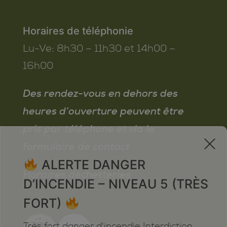
Horaires de téléphonie
Lu-Ve:
8h30 – 11h30 et 14h00 –
16h00
Des rendez-vous en dehors des
heures d’ouverture peuvent être
pris par téléphone et via le
x
formulaire de contact
ALERTE DANGER
Horaires déchetteries
D’INCENDIE – NIVEAU 5 (TRÈS
FORT)
Très fort danger d'incendie Interdiction