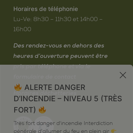
Horaires de téléphonie
Lu-Ve:
8h30 – 11h30 et 14h00 –
16h00
Des rendez-vous en dehors des
heures d’ouverture peuvent être
pris par téléphone et via le
x
formulaire de contact
ALERTE DANGER
Horaires déchetteries
D’INCENDIE – NIVEAU 5 (TRÈS
FORT)
Très fort danger d'incendie Interdiction
générale d'allumer du feu en plein air