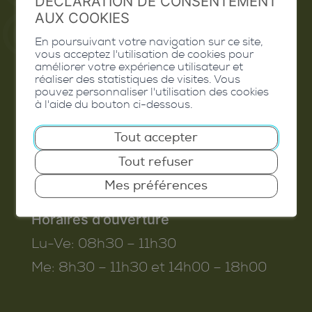
DÉCLARATION DE CONSENTEMENT
AUX COOKIES
En poursuivant votre navigation sur ce site,
vous acceptez l'utilisation de cookies pour
Commune de Conthey
améliorer votre expérience utilisateur et
réaliser des statistiques de visites. Vous
Route de Savoie 54
pouvez personnaliser l'utilisation des cookies
1975
St-Séverin
à l'aide du bouton ci-dessous.
T. 027 345 45 45
Tout accepter
info@conthey.ch
Tout refuser
Mes préférences
Horaires d’ouverture
Lu-Ve:
08h30 – 11h30
Me:
8h30 – 11h30 et 14h00 – 18h00