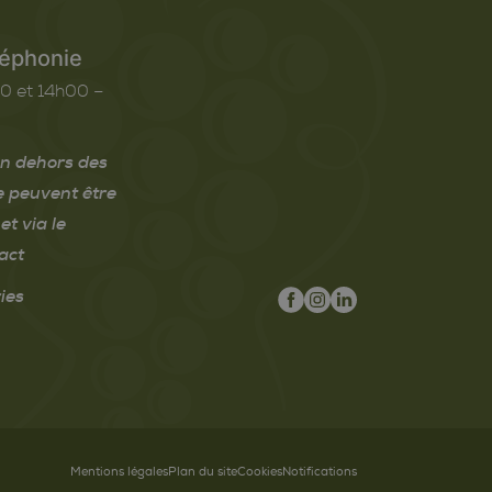
léphonie
0 et 14h00 –
n dehors des
e peuvent être
et via le
act
ies
Mentions légales
Plan du site
Cookies
Notifications