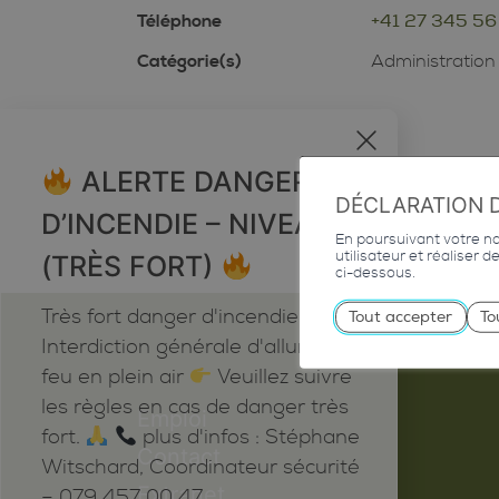
Téléphone
+41 27 345 56
Catégorie(s)
Administratio
x
ALERTE DANGER
DÉCLARATION 
D’INCENDIE – NIVEAU 5
En poursuivant votre nav
utilisateur et réaliser 
(TRÈS FORT)
ci-dessous.
Très fort danger d'incendie
Tout accepter
To
Interdiction générale d'allumer du
feu en plein air
Veuillez suivre
les règles en cas de danger très
Emploi
fort.
plus d'infos : Stéphane
Contact
Witschard, Coordinateur sécurité
Extranet
– 079 457 00 47