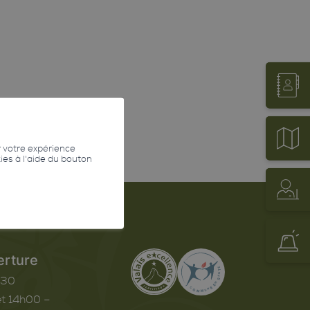
r votre expérience
kies à l'aide du bouton
erture
h30
t 14h00 –