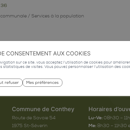
 36
n communale
/
Services à la population
DE CONSENTEMENT AUX COOKIES
igation sur ce site, vous acceptez l'utilisation de cookies pour améliore
des statistiques de visites. Vous pouvez personnaliser l'utilisation des coo
ut refuser
Mes préférences
Commune de Conthey
Horaires d’ouv
Route de Savoie 54
Lu-Ve:
08h30 – 11
1975
St-Séverin
Me:
8h30 – 11h30 e