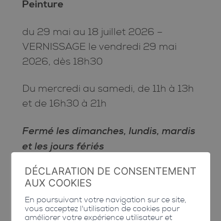
Peinture
du 29 mai au 18 juillet 2026 –
VERNISSAGE le vendredi 29 mai
2026, dès 18h30
Du mercredi au samedi, de 11h à 13h
et de 16h30 à 21h
Fermé les dimanches, lundis, mardis
et les jours fériés
DÉCLARATION DE CONSENTEMENT
AUX COOKIES
En poursuivant votre navigation sur ce site,
vous acceptez l'utilisation de cookies pour
améliorer votre expérience utilisateur et