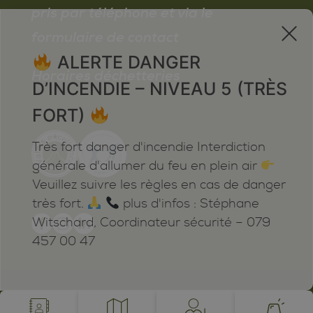
pris par téléphone et via le
x
formulaire de contact
ALERTE DANGER
Horaires déchetteries
D’INCENDIE – NIVEAU 5 (TRÈS
FORT)
Très fort danger d'incendie Interdiction
générale d'allumer du feu en plein air
Veuillez suivre les règles en cas de danger
très fort.
plus d'infos : Stéphane
Witschard, Coordinateur sécurité – 079
457 00 47
Mentions légales
Plan du site
Cookies
Notifications
powered by /BOOMERANG