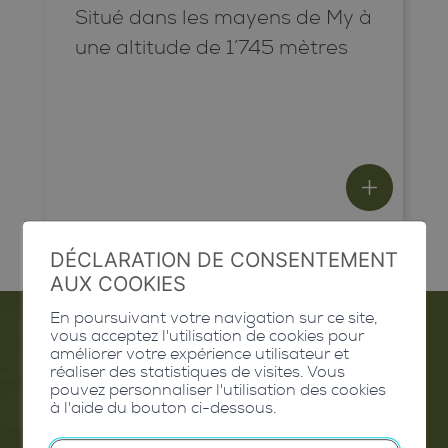
Situé dans les mayens de My à
une altitude de 1’745 mètres
DÉCLARATION DE CONSENTEMENT
AUX COOKIES
En poursuivant votre navigation sur ce site,
vous acceptez l'utilisation de cookies pour
améliorer votre expérience utilisateur et
Emploi
réaliser des statistiques de visites. Vous
pouvez personnaliser l'utilisation des cookies
à l'aide du bouton ci-dessous.
Contact