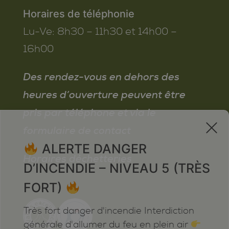
Horaires de téléphonie
Lu-Ve:
8h30 – 11h30 et 14h00 –
16h00
Des rendez-vous en dehors des
heures d’ouverture peuvent être
pris par téléphone et via le
x
formulaire de contact
ALERTE DANGER
Horaires déchetteries
D’INCENDIE – NIVEAU 5 (TRÈS
FORT)
Très fort danger d'incendie Interdiction
générale d'allumer du feu en plein air