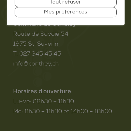
à assistance électrique
Tout refuser
Mes préférences
Liste des commerces
partenaires
Commune de Conthey
Route de Savoie 54
1975
St-Séverin
T. 027 345 45 45
info@conthey.ch
Horaires d’ouverture
Lu-Ve:
08h30 – 11h30
Me:
8h30 – 11h30 et 14h00 – 18h00