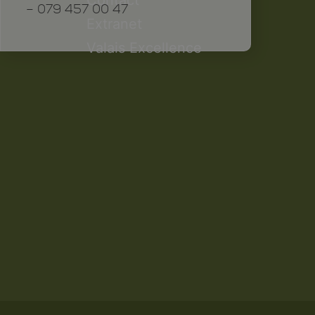
– 079 457 00 47
Extranet
Valais Excellence