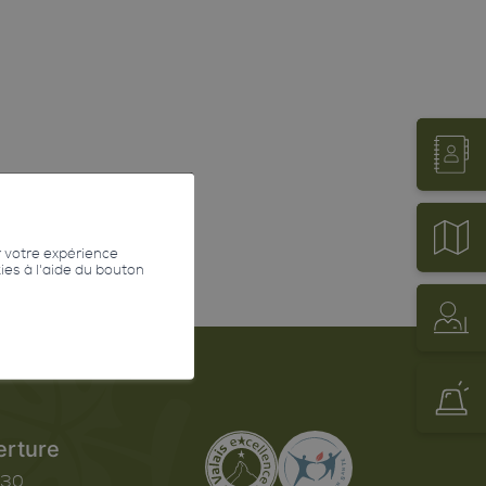
r votre expérience
kies à l'aide du bouton
erture
h30