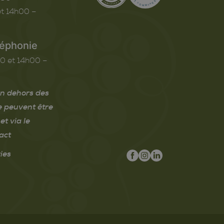
t 14h00 –
léphonie
0 et 14h00 –
n dehors des
e peuvent être
et via le
act
ies