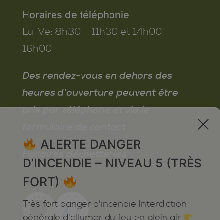
Horaires de téléphonie
Lu-Ve:
8h30 – 11h30 et 14h00 –
16h00
Des rendez-vous en dehors des
heures d’ouverture peuvent être
pris par téléphone et via le
x
formulaire de contact
ALERTE DANGER
Horaires déchetteries
D’INCENDIE – NIVEAU 5 (TRÈS
FORT)
Très fort danger d'incendie Interdiction
générale d'allumer du feu en plein air