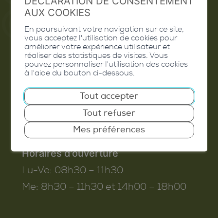
DÉCLARATION DE CONSENTEMENT
AUX COOKIES
En poursuivant votre navigation sur ce site,
vous acceptez l'utilisation de cookies pour
Commune de Conthey
améliorer votre expérience utilisateur et
réaliser des statistiques de visites. Vous
Route de Savoie 54
pouvez personnaliser l'utilisation des cookies
1975
St-Séverin
à l'aide du bouton ci-dessous.
T. 027 345 45 45
Tout accepter
info@conthey.ch
Tout refuser
Mes préférences
Horaires d’ouverture
Lu-Ve:
08h30 – 11h30
Me:
8h30 – 11h30 et 14h00 – 18h00