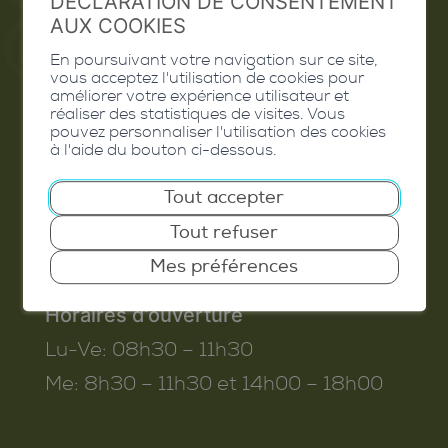
DÉCLARATION DE CONSENTEMENT
AUX COOKIES
En poursuivant votre navigation sur ce site,
vous acceptez l'utilisation de cookies pour
Commune de Conthey
améliorer votre expérience utilisateur et
réaliser des statistiques de visites. Vous
Route de Savoie 54
pouvez personnaliser l'utilisation des cookies
1975
St-Séverin
à l'aide du bouton ci-dessous.
T. 027 345 45 45
Tout accepter
info@conthey.ch
Tout refuser
Mes préférences
Horaires d’ouverture
Lu-Ve:
08h30 – 11h30
Me:
8h30 – 11h30 et 14h00 – 18h00