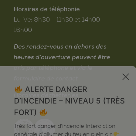
Horaires de téléphonie
Lu-Ve:
8h30 – 11h30 et 14h00 –
16h00
Des rendez-vous en dehors des
heures d’ouverture peuvent être
pris par téléphone et via le
x
formulaire de contact
ALERTE DANGER
Horaires déchetteries
D’INCENDIE – NIVEAU 5 (TRÈS
FORT)
Très fort danger d'incendie Interdiction
générale d'allumer du feu en plein air