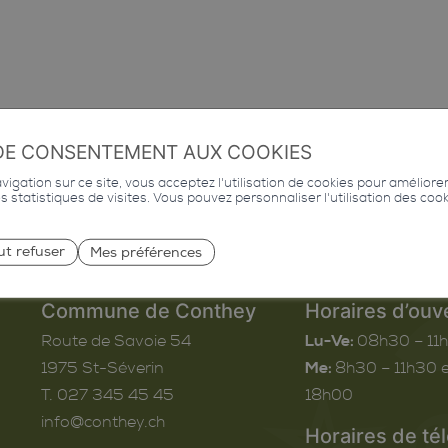
DE CONSENTEMENT AUX COOKIES
igation sur ce site, vous acceptez l'utilisation de cookies pour améliore
des statistiques de visites. Vous pouvez personnaliser l'utilisation des coo
ut refuser
Mes préférences
Commune de Conthey
Horaires d’ouv
Route de Savoie 54
Lu-Ve:
08h30 – 11
1975
St-Séverin
Me:
8h30 – 11h30 e
T. 027 345 45 45
18h00
info@conthey.ch
Horaires de té