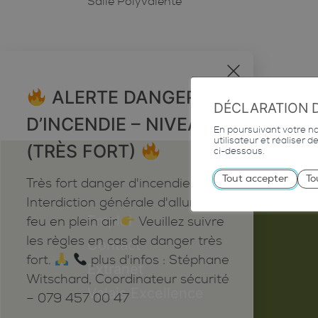
Salle Polyvalente
x
ALERTE DANGER
DÉCLARATION 
D’INCENDIE – NIVEAU 5
En poursuivant votre nav
utilisateur et réaliser 
(TRÈS FORT)
ci-dessous.
Tout accepter
To
Très fort danger d'incendie
Interdiction générale d'allumer du
Emploi
feu en plein air
Veuillez suivre
les règles en cas de danger très
Contact
fort.
plus d'infos : Stéphane
Extranet
Witschard, Coordinateur sécurité
Valais Excellence
– 079 457 00 47