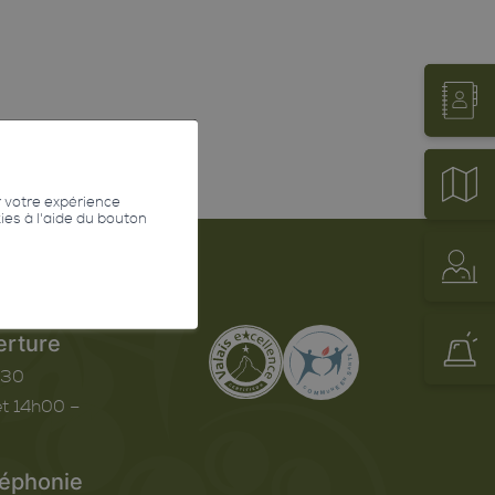
r votre expérience
kies à l'aide du bouton
erture
h30
t 14h00 –
léphonie