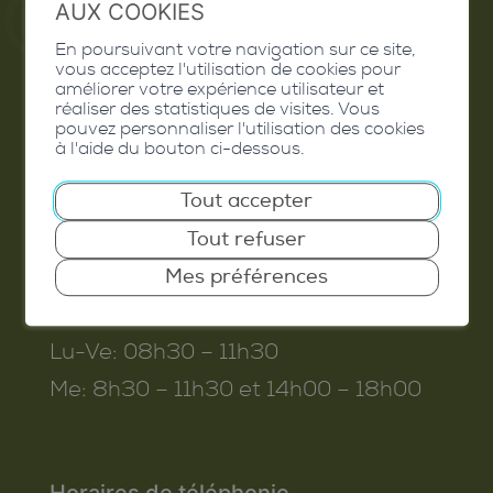
AUX COOKIES
En poursuivant votre navigation sur ce site,
Commune de Conthey
vous acceptez l'utilisation de cookies pour
améliorer votre expérience utilisateur et
Route de Savoie 54
réaliser des statistiques de visites. Vous
pouvez personnaliser l'utilisation des cookies
1975
St-Séverin
à l'aide du bouton ci-dessous.
T. 027 345 45 45
Tout accepter
info@conthey.ch
Tout refuser
Mes préférences
Horaires d’ouverture
Lu-Ve:
08h30 – 11h30
Me:
8h30 – 11h30 et 14h00 – 18h00
Horaires de téléphonie