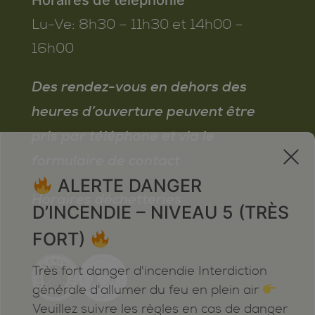
Lu-Ve:
8h30 – 11h30 et 14h00 –
16h00
Des rendez-vous en dehors des
heures d’ouverture peuvent être
pris par téléphone et via le
x
formulaire de contact
ALERTE DANGER
Horaires déchetteries
D’INCENDIE – NIVEAU 5 (TRÈS
FORT)
Très fort danger d'incendie Interdiction
générale d'allumer du feu en plein air
Veuillez suivre les règles en cas de danger