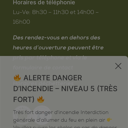
Horaires de téléphonie
Lu-Ve:
8h30 – 11h30 et 14h00 –
16h00
Des rendez-vous en dehors des
heures d’ouverture peuvent être
pris par téléphone et via le
x
formulaire de contact
ALERTE DANGER
Horaires déchetteries
D’INCENDIE – NIVEAU 5 (TRÈS
FORT)
Très fort danger d'incendie Interdiction
générale d'allumer du feu en plein air
Veuillez suivre les règles en cas de danger