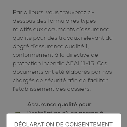
Par ailleurs, vous trouverez ci-
dessous des formulaires types
relatifs aux documents d’assurance
qualité pour des travaux relevant du
degré d’assurance qualité 1,
conformément à la directive de
protection incendie AEAI 11-15. Ces
documents ont été élaborés par nos
chargés de sécurité afin de faciliter
l’établissement des dossiers.
Assurance qualité pour
l’installation d’une pompe à
chaleur (PAC) située à
DÉCLARATION DE CONSENTEMENT