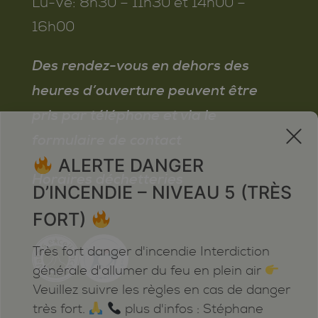
Lu-Ve:
8h30 – 11h30 et 14h00 –
16h00
Des rendez-vous en dehors des
heures d’ouverture peuvent être
pris par téléphone et via le
x
formulaire de contact
ALERTE DANGER
Horaires déchetteries
D’INCENDIE – NIVEAU 5 (TRÈS
FORT)
Très fort danger d'incendie Interdiction
générale d'allumer du feu en plein air
Veuillez suivre les règles en cas de danger
très fort.
plus d'infos : Stéphane