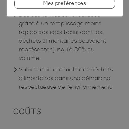
apparition d’odeurs.
Mes préférences
Des économies sont réalisées
grâce à un remplissage moins
rapide des sacs taxés dont les
déchets alimentaires pouvaient
représenter jusqu’à 30% du
volume.
Valorisation optimale des déchets
alimentaires dans une démarche
respectueuse de l’environnement.
COÛTS