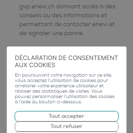
gvp.enevi.ch donnant accès à des
conseils ou des informations et
permettant de contacter enevi et
de signaler une panne.
AVANTAGES POUR LES
DÉCLARATION DE CONSENTEMENT
AUX COOKIES
USAGERS
En poursuivant votre navigation sur ce site,
vous acceptez l'utilisation de cookies pour
améliorer votre expérience utilisateur et
Hygiène et réduction des
réaliser des statistiques de visites. Vous
pouvez personnaliser l'utilisation des cookies
nuisances : en sortant les déchets
à l'aide du bouton ci-dessous.
alimentaires des sacs taxés ceux-ci
Tout accepter
peuvent être gardés jusqu’à leur
Tout refuser
remplissage maximal sans