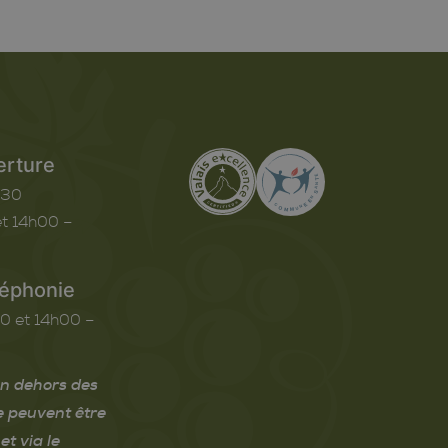
erture
h30
t 14h00 –
léphonie
0 et 14h00 –
n dehors des
e peuvent être
et via le