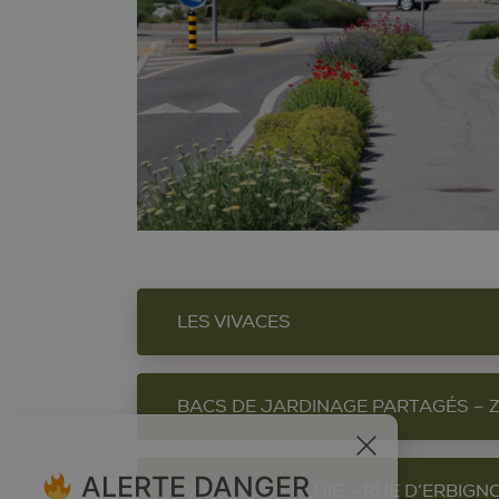
LES VIVACES
BACS DE JARDINAGE PARTAGÉS – 
Une vivace dans la ville – Las d
x
ALERTE DANGER
JARDINS DE PLUIE – RUE D’ERBIGN