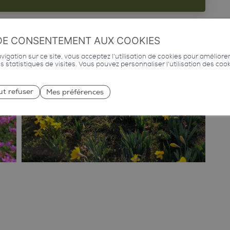
lement des équipements (gaz, électricité,
DE CONSENTEMENT AUX COOKIES
 (Plan général d’évacuation des eaux), la
igation sur ce site, vous acceptez l'utilisation de cookies pour améliore
 de pluie à la rue d’Erbignon dans le but de
des statistiques de visites. Vous pouvez personnaliser l'utilisation des coo
 selon les lois de protections des eaux art.7.
ut refuser
Mes préférences