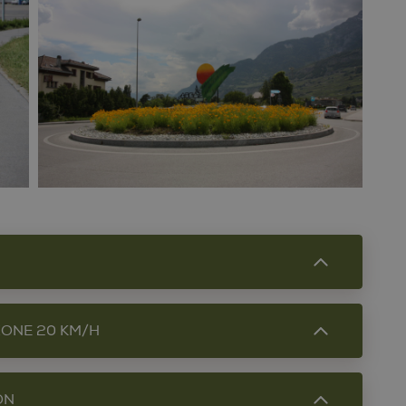
ZONE 20 KM/H
es pétunias
ON