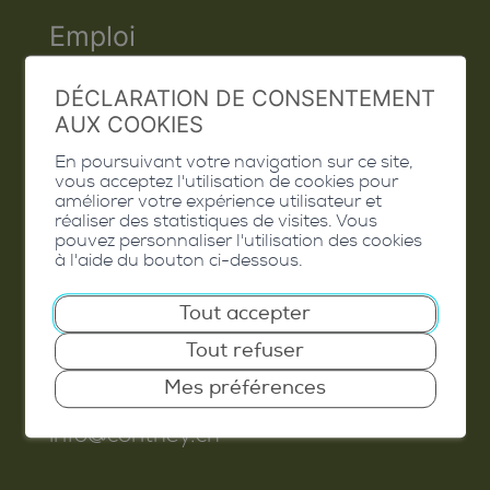
randonnée pédestre ne posent pas
trouverez sur chaque panneau
Emploi
d’exigences particulières aux
indicateur des QR codes qui vous
Contact
utilisatrices et utilisateurs. Ils
donneront des indications sur ces
DÉCLARATION DE CONSENTEMENT
doivent porter de bonnes
différents tours avec les
AUX COOKIES
Extranet
chaussures de montagne avec une
dénivellations et les distances.
En poursuivant votre navigation sur ce site,
semelle profilée, un équipement
Valais Excellence
vous acceptez l'utilisation de cookies pour
adapté au temps qu’il fait et avoir
améliorer votre expérience utilisateur et
Pistes VTT
réaliser des statistiques de visites. Vous
avec eux des cartes
pouvez personnaliser l'utilisation des cookies
topographiques.
à l'aide du bouton ci-dessous.
Bornes de recharge
Commune de Conthey
Tout accepter
Signalisation: indicateurs de
Route de Savoie 54
direction, losanges et flèches
Tout refuser
1975
St-Séverin
jaunes.
Mes préférences
T. 027 345 45 45
Les chemins de randonnée de
info@conthey.ch
montagne passent parfois par des
terrains difficilement praticables et