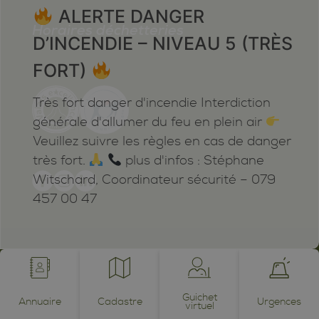
Signalisation: indicateurs de
ALERTE DANGER
direction jaunes à pointe blanc-
Horaires déchetteries
rouge-blanc, marquages blanc-
D’INCENDIE – NIVEAU 5 (TRÈS
rouge-blanc.
FORT)
Très fort danger d'incendie Interdiction
Sentiers pédestres
générale d'allumer du feu en plein air
Veuillez suivre les règles en cas de danger
Randonnées et parcours
très fort.
plus d'infos : Stéphane
sportifs
Witschard, Coordinateur sécurité – 079
457 00 47
Mentions légales
Plan du site
Cookies
Notifications
powered by /BOOMERANG
photos by JEAN-CLAUDE ROH ©
Guichet
Annuaire
Cadastre
Urgences
virtuel