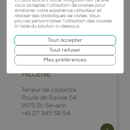
En poursuivant votre navigation sur ce site,
vous acceptez l'utilisation de cookies pour
18h00
améliorer votre expérience utilisateur et
réaliser des statistiques de visites. Vous
pouvez personnaliser l'utilisation des cookies
Parcelles de Conthey
à l'aide du bouton ci-dessous.
Tout accepter
Tout refuser
Mes préférences
VIRGINIE-THERESA
HÉLÈNE
Teneur de cadastre
Route de Savoie 54
1975 St-Séverin
+41 27 345 56 54