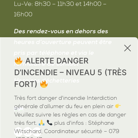
Lu-Ve:
8h30 – 11h30 et 14h00 –
16h00
Des rendez-vous en dehors des
heures d’ouverture peuvent être
x
pris par téléphone et via le
ALERTE DANGER
formulaire de contact
D’INCENDIE – NIVEAU 5 (TRÈS
Horaires déchetteries
FORT)
Très fort danger d'incendie Interdiction
générale d'allumer du feu en plein air
Veuillez suivre les règles en cas de danger
très fort.
plus d'infos : Stéphane
Witschard, Coordinateur sécurité – 079