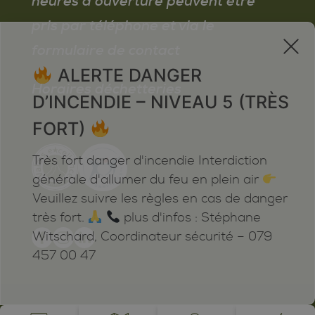
heures d’ouverture peuvent être
pris par téléphone et via le
x
formulaire de contact
ALERTE DANGER
Horaires déchetteries
D’INCENDIE – NIVEAU 5 (TRÈS
FORT)
Très fort danger d'incendie Interdiction
générale d'allumer du feu en plein air
Veuillez suivre les règles en cas de danger
très fort.
plus d'infos : Stéphane
Witschard, Coordinateur sécurité – 079
457 00 47
Mentions légales
Plan du site
Cookies
Notifications