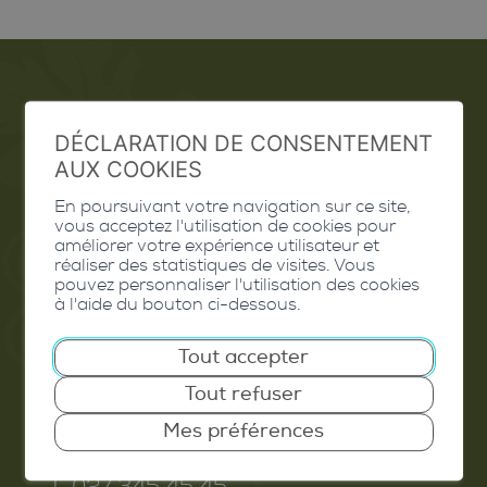
Emploi
DÉCLARATION DE CONSENTEMENT
AUX COOKIES
Contact
En poursuivant votre navigation sur ce site,
Extranet
vous acceptez l'utilisation de cookies pour
améliorer votre expérience utilisateur et
Valais Excellence
réaliser des statistiques de visites. Vous
pouvez personnaliser l'utilisation des cookies
à l'aide du bouton ci-dessous.
Tout accepter
Commune de Conthey
Tout refuser
Route de Savoie 54
Mes préférences
1975
St-Séverin
T. 027 345 45 45