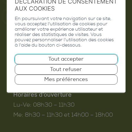
DÉCLARATION DE CONSENTEMENT
AUX COOKIES
En poursuivant votre navigation sur ce site,
vous acceptez l'utilisation de cookies pour
Commune de Conthey
améliorer votre expérience utilisateur et
réaliser des statistiques de visites. Vous
Route de Savoie 54
pouvez personnaliser l'utilisation des cookies
à l'aide du bouton ci-dessous.
1975
St-Séverin
T. 027 345 45 45
Tout accepter
info@conthey.ch
Tout refuser
Mes préférences
Horaires d’ouverture
Lu-Ve:
08h30 – 11h30
Me:
8h30 – 11h30 et 14h00 – 18h00