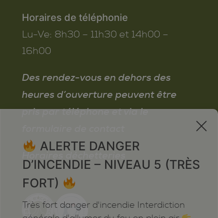
Horaires de téléphonie
Lu-Ve:
8h30 – 11h30 et 14h00 –
16h00
Des rendez-vous en dehors des
heures d’ouverture peuvent être
pris par téléphone et via le
x
formulaire de contact
ALERTE DANGER
Horaires déchetteries
D’INCENDIE – NIVEAU 5 (TRÈS
FORT)
Très fort danger d'incendie Interdiction