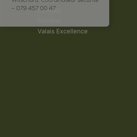
Witschard, Coordinateur sécurité
– 079 457 00 47
Contact
Extranet
Valais Excellence