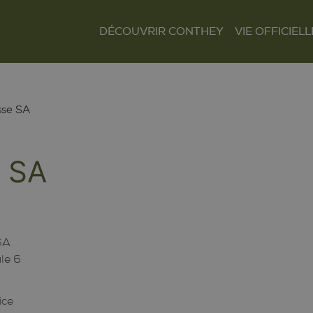
DÉCOUVRIR CONTHEY
VIE OFFICIELL
Le mot du Président
Présentation et
Autorités
situation
Finances
Les villages
Tour Lombarde
sse SA
Actualités
Curiosités
Culture
Règlements
 SA
Sentiers et parcours
Sociétés locales
Tourisme
Paroisses
 SA
le 6
ice