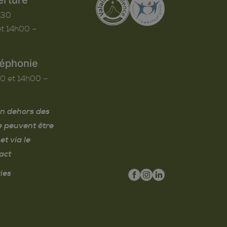
h30
t 14h00 –
léphonie
0 et 14h00 –
n dehors des
e peuvent être
et via le
act
ies