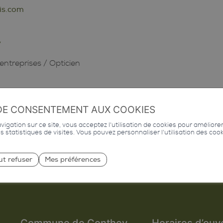
is.com
/
entreprises
/
Opticien
DE CONSENTEMENT AUX COOKIES
igation sur ce site, vous acceptez l'utilisation de cookies pour améliore
des statistiques de visites. Vous pouvez personnaliser l'utilisation des coo
ut refuser
Mes préférences
Commune de Conthey
Horaires d’ouv