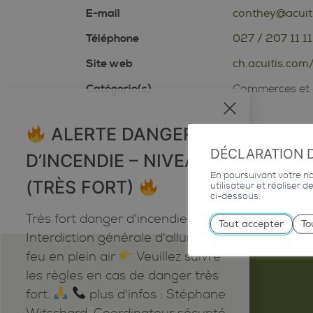
E-mail
conthey@acuit
Téléphone
027 / 207 11 11
Site web
ch.acuitis.com
Catégorie(s)
Commerces et 
x
ALERTE DANGER
DÉCLARATION 
D’INCENDIE – NIVEAU 5
En poursuivant votre nav
(TRÈS FORT)
utilisateur et réaliser 
ci-dessous.
Très fort danger d'incendie
Tout accepter
To
Interdiction générale d'allumer du
feu en plein air
Veuillez suivre
les règles en cas de danger très
fort.
plus d'infos : Stéphane
Emploi