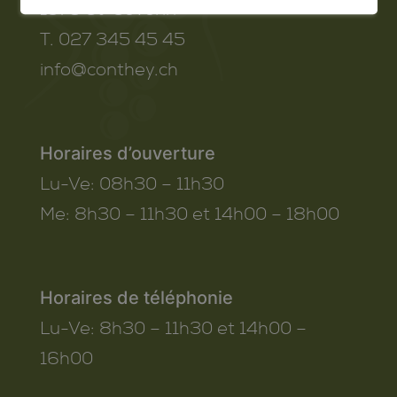
1975
St-Séverin
T. 027 345 45 45
info@conthey.ch
Horaires d’ouverture
Lu-Ve:
08h30 – 11h30
Me:
8h30 – 11h30 et 14h00 – 18h00
Horaires de téléphonie
Lu-Ve:
8h30 – 11h30 et 14h00 –
16h00