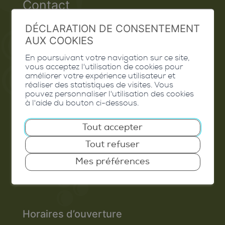
Contact
Extranet
DÉCLARATION DE CONSENTEMENT
AUX COOKIES
Valais Excellence
En poursuivant votre navigation sur ce site,
vous acceptez l'utilisation de cookies pour
améliorer votre expérience utilisateur et
réaliser des statistiques de visites. Vous
pouvez personnaliser l'utilisation des cookies
Commune de Conthey
à l'aide du bouton ci-dessous.
Route de Savoie 54
Tout accepter
1975
St-Séverin
Tout refuser
T. 027 345 45 45
Mes préférences
info@conthey.ch
Horaires d’ouverture