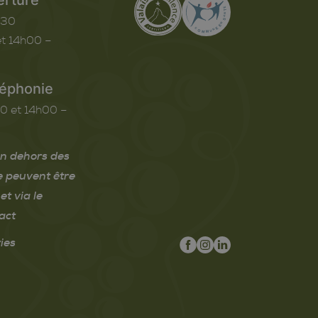
h30
t 14h00 –
léphonie
0 et 14h00 –
n dehors des
e peuvent être
et via le
act
ies