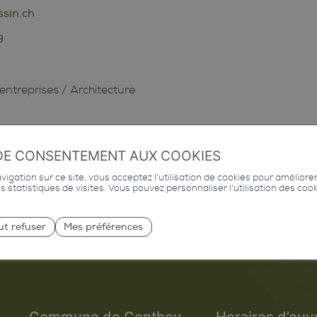
sin.ch
9
entreprises
/
Architecture
DE CONSENTEMENT AUX COOKIES
igation sur ce site, vous acceptez l'utilisation de cookies pour améliore
des statistiques de visites. Vous pouvez personnaliser l'utilisation des coo
ut refuser
Mes préférences
Commune de Conthey
Horaires d’ouv