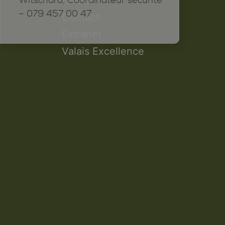
Witschard, Coordinateur sécurité
– 079 457 00 47
Contact
Extranet
Valais Excellence