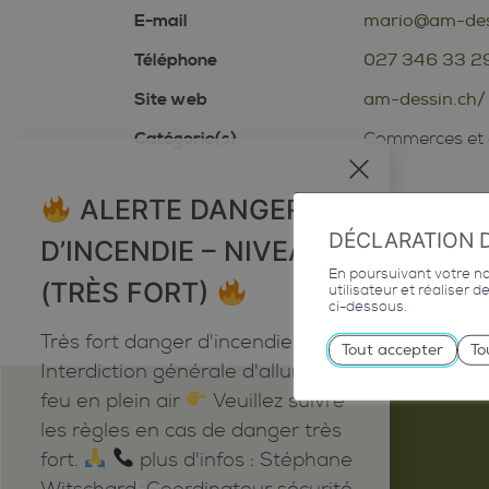
E-mail
mario@am-des
Téléphone
027 346 33 2
Site web
am-dessin.ch/
Catégorie(s)
Commerces et 
x
ALERTE DANGER
DÉCLARATION 
D’INCENDIE – NIVEAU 5
En poursuivant votre nav
(TRÈS FORT)
utilisateur et réaliser 
ci-dessous.
Très fort danger d'incendie
Tout accepter
To
Interdiction générale d'allumer du
feu en plein air
Veuillez suivre
les règles en cas de danger très
fort.
plus d'infos : Stéphane
Emploi