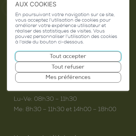
AUX COOKIES
En poursuivant votre navigation sur ce site,
Commune de Conthey
vous acceptez l'utilisation de cookies pour
améliorer votre expérience utilisateur et
Route de Savoie 54
réaliser des statistiques de visites. Vous
pouvez personnaliser l'utilisation des cookies
1975
St-Séverin
à l'aide du bouton ci-dessous.
T. 027 345 45 45
Tout accepter
info@conthey.ch
Tout refuser
Mes préférences
Horaires d’ouverture
Lu-Ve:
08h30 – 11h30
Me:
8h30 – 11h30 et 14h00 – 18h00