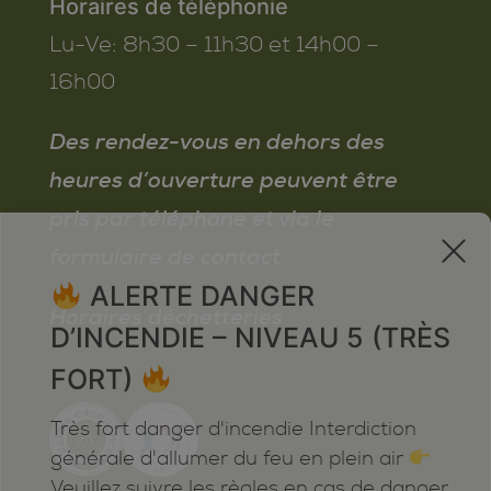
Horaires de téléphonie
Lu-Ve:
8h30 – 11h30 et 14h00 –
16h00
Des rendez-vous en dehors des
heures d’ouverture peuvent être
pris par téléphone et via le
x
formulaire de contact
ALERTE DANGER
Horaires déchetteries
D’INCENDIE – NIVEAU 5 (TRÈS
FORT)
Très fort danger d'incendie Interdiction
générale d'allumer du feu en plein air
Veuillez suivre les règles en cas de danger