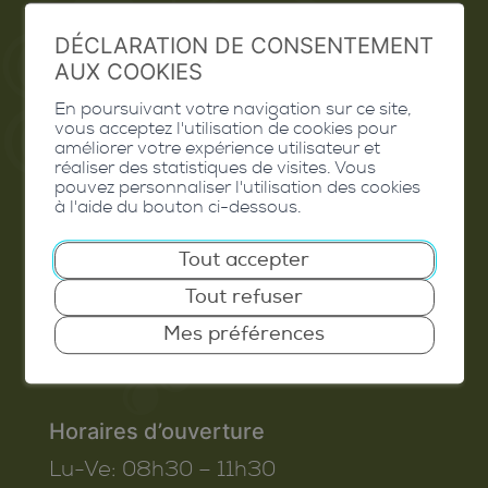
Extranet
DÉCLARATION DE CONSENTEMENT
Valais Excellence
AUX COOKIES
En poursuivant votre navigation sur ce site,
vous acceptez l'utilisation de cookies pour
améliorer votre expérience utilisateur et
réaliser des statistiques de visites. Vous
Commune de Conthey
pouvez personnaliser l'utilisation des cookies
à l'aide du bouton ci-dessous.
Route de Savoie 54
1975
St-Séverin
Tout accepter
T. 027 345 45 45
Tout refuser
info@conthey.ch
Mes préférences
Horaires d’ouverture
Lu-Ve:
08h30 – 11h30