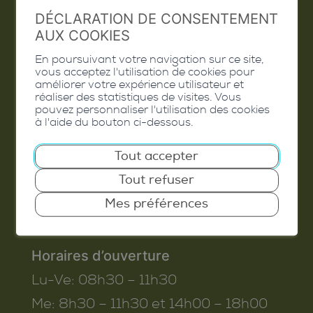
DÉCLARATION DE CONSENTEMENT
Valais Excellence
AUX COOKIES
En poursuivant votre navigation sur ce site,
vous acceptez l'utilisation de cookies pour
améliorer votre expérience utilisateur et
Commune de Conthey
réaliser des statistiques de visites. Vous
pouvez personnaliser l'utilisation des cookies
Route de Savoie 54
à l'aide du bouton ci-dessous.
1975
St-Séverin
Tout accepter
T. 027 345 45 45
Tout refuser
info@conthey.ch
Mes préférences
Horaires d’ouverture
Lu-Ve:
08h30 – 11h30
Me:
8h30 – 11h30 et 14h00 – 18h00