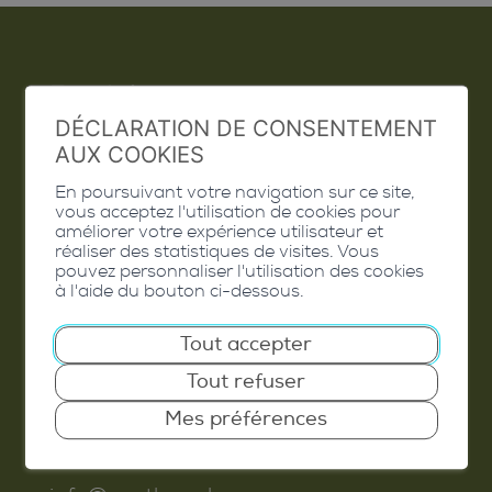
Emploi
DÉCLARATION DE CONSENTEMENT
Contact
AUX COOKIES
Extranet
En poursuivant votre navigation sur ce site,
vous acceptez l'utilisation de cookies pour
Valais Excellence
améliorer votre expérience utilisateur et
réaliser des statistiques de visites. Vous
pouvez personnaliser l'utilisation des cookies
à l'aide du bouton ci-dessous.
Tout accepter
Commune de Conthey
Tout refuser
Route de Savoie 54
1975
St-Séverin
Mes préférences
T. 027 345 45 45