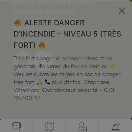
pris par téléphone et via le
x
formulaire de contact
ALERTE DANGER
Horaires déchetteries
D’INCENDIE – NIVEAU 5 (TRÈS
FORT)
Très fort danger d'incendie Interdiction
générale d'allumer du feu en plein air
Veuillez suivre les règles en cas de danger
très fort.
plus d'infos : Stéphane
Witschard, Coordinateur sécurité – 079
457 00 47
Mentions légales
Plan du site
Cookies
Notifications
powered by /BOOMERANG