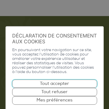
Emploi
DÉCLARATION DE CONSENTEMENT
AUX COOKIES
Contact
En poursuivant votre navigation sur ce site,
vous acceptez l'utilisation de cookies pour
Extranet
améliorer votre expérience utilisateur et
réaliser des statistiques de visites. Vous
Valais Excellence
pouvez personnaliser l'utilisation des cookies
à l'aide du bouton ci-dessous.
Tout accepter
Commune de Conthey
Tout refuser
Route de Savoie 54
Mes préférences
1975
St-Séverin