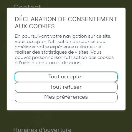
Contact
DÉCLARATION DE CONSENTEMENT
Extranet
AUX COOKIES
Valais Excellence
En poursuivant votre navigation sur ce site,
vous acceptez l'utilisation de cookies pour
améliorer votre expérience utilisateur et
réaliser des statistiques de visites. Vous
pouvez personnaliser l'utilisation des cookies
Commune de Conthey
à l'aide du bouton ci-dessous.
Route de Savoie 54
Tout accepter
1975
St-Séverin
Tout refuser
T. 027 345 45 45
Mes préférences
info@conthey.ch
Horaires d’ouverture