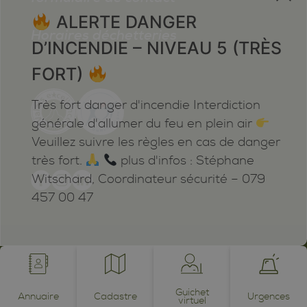
ALERTE DANGER
Horaires déchetteries
D’INCENDIE – NIVEAU 5 (TRÈS
FORT)
Très fort danger d'incendie Interdiction
générale d'allumer du feu en plein air
Veuillez suivre les règles en cas de danger
très fort.
plus d'infos : Stéphane
Witschard, Coordinateur sécurité – 079
457 00 47
Mentions légales
Plan du site
Cookies
Notifications
powered by /BOOMERANG
photos by JEAN-CLAUDE ROH ©
Guichet
Annuaire
Cadastre
Urgences
virtuel