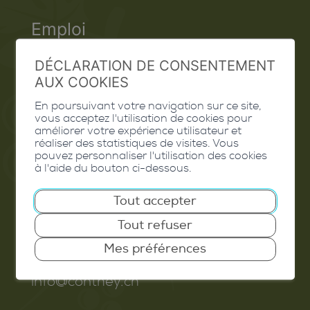
Emploi
Contact
DÉCLARATION DE CONSENTEMENT
AUX COOKIES
Extranet
En poursuivant votre navigation sur ce site,
Valais Excellence
vous acceptez l'utilisation de cookies pour
améliorer votre expérience utilisateur et
réaliser des statistiques de visites. Vous
pouvez personnaliser l'utilisation des cookies
à l'aide du bouton ci-dessous.
Commune de Conthey
Tout accepter
Route de Savoie 54
Tout refuser
1975
St-Séverin
Mes préférences
T. 027 345 45 45
info@conthey.ch