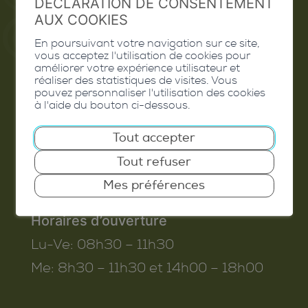
DÉCLARATION DE CONSENTEMENT
AUX COOKIES
En poursuivant votre navigation sur ce site,
vous acceptez l'utilisation de cookies pour
Commune de Conthey
améliorer votre expérience utilisateur et
réaliser des statistiques de visites. Vous
Route de Savoie 54
pouvez personnaliser l'utilisation des cookies
à l'aide du bouton ci-dessous.
1975
St-Séverin
T. 027 345 45 45
Tout accepter
info@conthey.ch
Tout refuser
Mes préférences
Horaires d’ouverture
Lu-Ve:
08h30 – 11h30
Me:
8h30 – 11h30 et 14h00 – 18h00