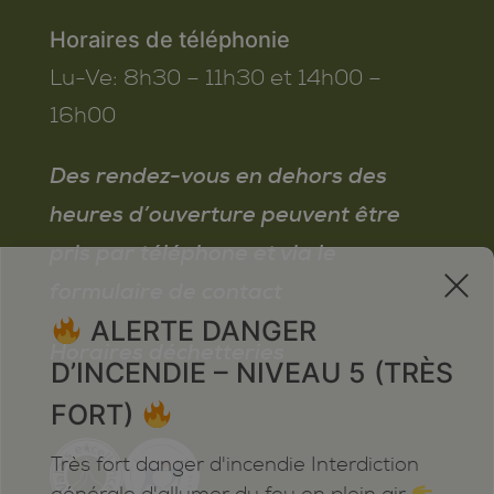
Horaires de téléphonie
Lu-Ve:
8h30 – 11h30 et 14h00 –
16h00
Des rendez-vous en dehors des
heures d’ouverture peuvent être
pris par téléphone et via le
x
formulaire de contact
ALERTE DANGER
Horaires déchetteries
D’INCENDIE – NIVEAU 5 (TRÈS
FORT)
Très fort danger d'incendie Interdiction