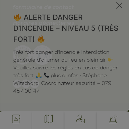
x
formulaire de contact
ALERTE DANGER
Horaires déchetteries
D’INCENDIE – NIVEAU 5 (TRÈS
FORT)
Très fort danger d'incendie Interdiction
générale d'allumer du feu en plein air
Veuillez suivre les règles en cas de danger
très fort.
plus d'infos : Stéphane
Witschard, Coordinateur sécurité – 079
457 00 47
Mentions légales
Plan du site
Cookies
Notifications
powered by /BOOMERANG
photos by JEAN-CLAUDE ROH ©