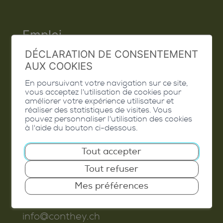
Emploi
DÉCLARATION DE CONSENTEMENT
Contact
AUX COOKIES
Extranet
En poursuivant votre navigation sur ce site,
vous acceptez l'utilisation de cookies pour
Valais Excellence
améliorer votre expérience utilisateur et
réaliser des statistiques de visites. Vous
pouvez personnaliser l'utilisation des cookies
à l'aide du bouton ci-dessous.
Commune de Conthey
Tout accepter
Route de Savoie 54
Tout refuser
1975
St-Séverin
Mes préférences
T. 027 345 45 45
info@conthey.ch