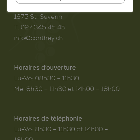
Route de Savoie 54
1975
St-Séverin
T. 027 345 45 45
info@conthey.ch
Horaires d’ouverture
Lu-Ve:
08h30 – 11h30
Me:
8h30 – 11h30 et 14h00 – 18h00
Horaires de téléphonie
Lu-Ve:
8h30 – 11h30 et 14h00 –
16h00