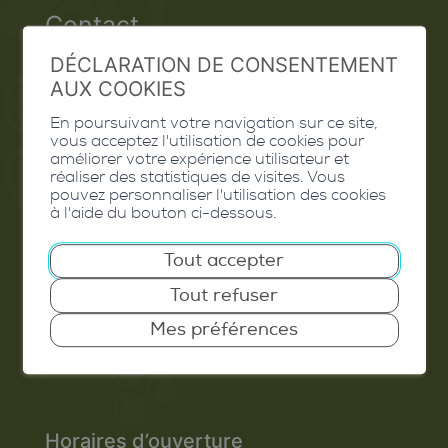
Contact
DÉCLARATION DE CONSENTEMENT
Extranet
AUX COOKIES
Valais Excellence
En poursuivant votre navigation sur ce site,
vous acceptez l'utilisation de cookies pour
améliorer votre expérience utilisateur et
réaliser des statistiques de visites. Vous
pouvez personnaliser l'utilisation des cookies
Commune de Conthey
à l'aide du bouton ci-dessous.
Route de Savoie 54
Tout accepter
1975
St-Séverin
Tout refuser
T. 027 345 45 45
Mes préférences
info@conthey.ch
Horaires d’ouverture