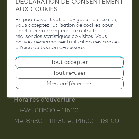
DÉCLARATION DE CONSENTEMENT
AUX COOKIES
En poursuivant votre navigation sur ce site,
vous acceptez l'utilisation de cookies pour
Commune de Conthey
améliorer votre expérience utilisateur et
réaliser des statistiques de visites. Vous
Route de Savoie 54
pouvez personnaliser l'utilisation des cookies
à l'aide du bouton ci-dessous.
1975
St-Séverin
T. 027 345 45 45
Tout accepter
info@conthey.ch
Tout refuser
Mes préférences
Horaires d’ouverture
Lu-Ve:
08h30 – 11h30
Me:
8h30 – 11h30 et 14h00 – 18h00