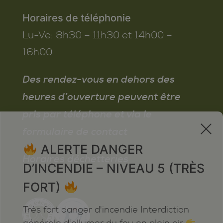
Horaires de téléphonie
Lu-Ve:
8h30 – 11h30 et 14h00 –
16h00
Des rendez-vous en dehors des
heures d’ouverture peuvent être
pris par téléphone et via le
x
formulaire de contact
ALERTE DANGER
Horaires déchetteries
D’INCENDIE – NIVEAU 5 (TRÈS
FORT)
Très fort danger d'incendie Interdiction