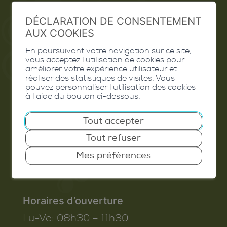
Extranet
DÉCLARATION DE CONSENTEMENT
Valais Excellence
AUX COOKIES
En poursuivant votre navigation sur ce site,
vous acceptez l'utilisation de cookies pour
améliorer votre expérience utilisateur et
réaliser des statistiques de visites. Vous
Commune de Conthey
pouvez personnaliser l'utilisation des cookies
à l'aide du bouton ci-dessous.
Route de Savoie 54
1975
St-Séverin
Tout accepter
T. 027 345 45 45
Tout refuser
info@conthey.ch
Mes préférences
Horaires d’ouverture
Lu-Ve:
08h30 – 11h30