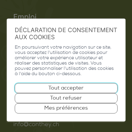
Emploi
Contact
DÉCLARATION DE CONSENTEMENT
AUX COOKIES
Extranet
En poursuivant votre navigation sur ce site,
vous acceptez l'utilisation de cookies pour
Valais Excellence
améliorer votre expérience utilisateur et
réaliser des statistiques de visites. Vous
pouvez personnaliser l'utilisation des cookies
à l'aide du bouton ci-dessous.
Commune de Conthey
Tout accepter
Route de Savoie 54
Tout refuser
1975
St-Séverin
Mes préférences
T. 027 345 45 45
info@conthey.ch