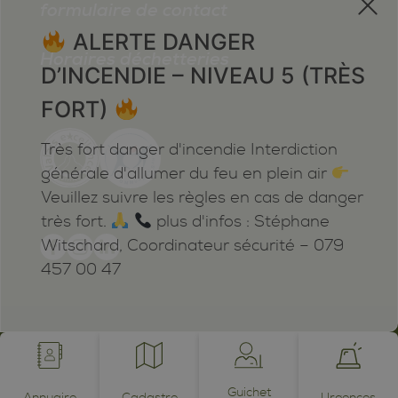
formulaire de contact
ALERTE DANGER
Horaires déchetteries
D’INCENDIE – NIVEAU 5 (TRÈS
FORT)
Très fort danger d'incendie Interdiction
générale d'allumer du feu en plein air
Veuillez suivre les règles en cas de danger
très fort.
plus d'infos : Stéphane
Witschard, Coordinateur sécurité – 079
457 00 47
Mentions légales
Plan du site
Cookies
Notifications
powered by /BOOMERANG
photos by JEAN-CLAUDE ROH ©
Guichet
Annuaire
Cadastre
Urgences