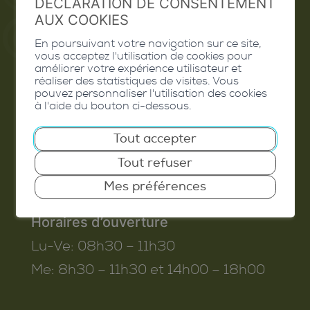
DÉCLARATION DE CONSENTEMENT
AUX COOKIES
En poursuivant votre navigation sur ce site,
vous acceptez l'utilisation de cookies pour
Commune de Conthey
améliorer votre expérience utilisateur et
réaliser des statistiques de visites. Vous
Route de Savoie 54
pouvez personnaliser l'utilisation des cookies
à l'aide du bouton ci-dessous.
1975
St-Séverin
T. 027 345 45 45
Tout accepter
info@conthey.ch
Tout refuser
Mes préférences
Horaires d’ouverture
Lu-Ve:
08h30 – 11h30
Me:
8h30 – 11h30 et 14h00 – 18h00