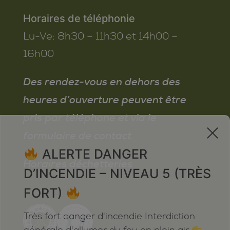
Horaires de téléphonie
Lu-Ve:
8h30 – 11h30 et 14h00 –
16h00
Des rendez-vous en dehors des
heures d’ouverture peuvent être
pris par téléphone et via le
x
formulaire de contact
ALERTE DANGER
Horaires déchetteries
D’INCENDIE – NIVEAU 5 (TRÈS
FORT)
Très fort danger d'incendie Interdiction