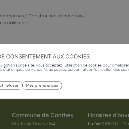
entreprises
/
Construction, rénovation,
mercialisation
DE CONSENTEMENT AUX COOKIES
igation sur ce site, vous acceptez l'utilisation de cookies pour améliore
des statistiques de visites. Vous pouvez personnaliser l'utilisation des coo
ut refuser
Mes préférences
Commune de Conthey
Horaires d’ouv
Route de Savoie 54
Lu-Ve:
08h30 – 11