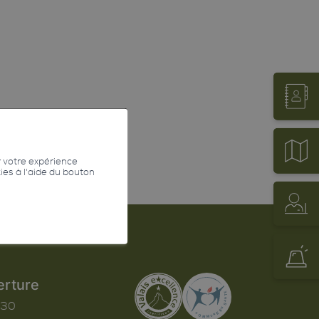
r votre expérience
kies à l'aide du bouton
erture
h30