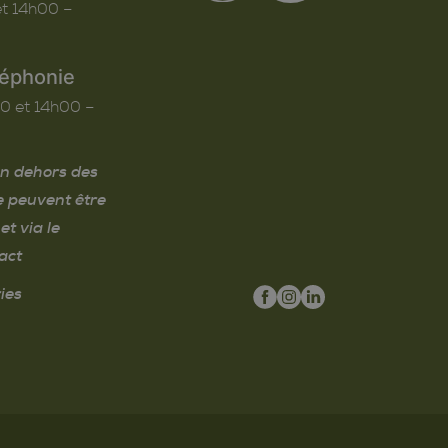
t 14h00 –
léphonie
0 et 14h00 –
n dehors des
e peuvent être
et via le
act
ies