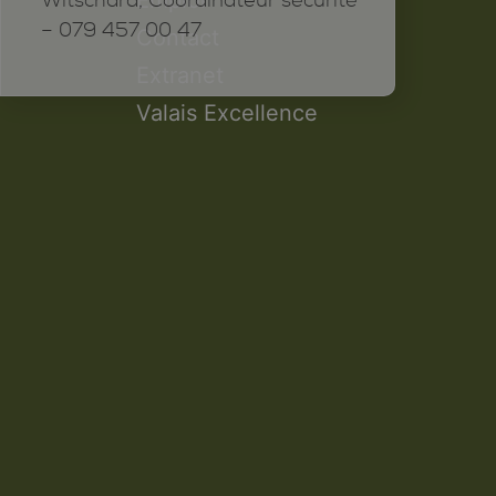
Witschard, Coordinateur sécurité
– 079 457 00 47
Contact
Extranet
Valais Excellence