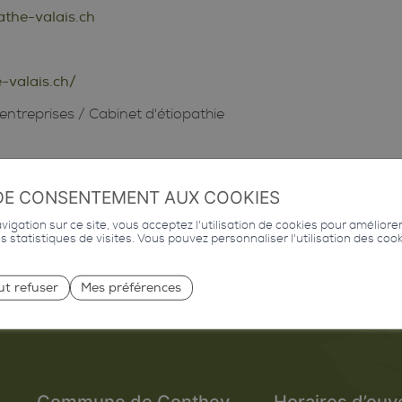
athe-valais.ch
-valais.ch/
entreprises
/
Cabinet d'étiopathie
DE CONSENTEMENT AUX COOKIES
igation sur ce site, vous acceptez l'utilisation de cookies pour améliore
des statistiques de visites. Vous pouvez personnaliser l'utilisation des coo
ut refuser
Mes préférences
Commune de Conthey
Horaires d’ouv