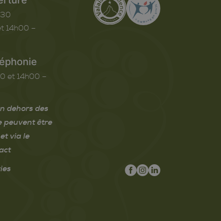
h30
t 14h00 –
léphonie
0 et 14h00 –
n dehors des
e peuvent être
et via le
act
ies