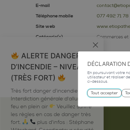
E-mail
contact@etiop
Téléphone mobile
077 492 71 78
Site web
www.etiopathe
Catégorie(s)
Commerces et 
x
ALERTE DANGER
DÉCLARATION 
D’INCENDIE – NIVEAU 5
En poursuivant votre nav
(TRÈS FORT)
utilisateur et réaliser 
ci-dessous.
Très fort danger d'incendie
Tout accepter
To
Interdiction générale d'allumer du
feu en plein air
Veuillez suivre
les règles en cas de danger très
fort.
plus d'infos : Stéphane
Emploi