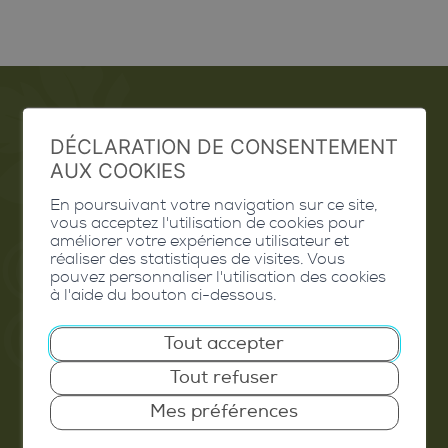
Emploi
DÉCLARATION DE CONSENTEMENT
AUX COOKIES
Contact
En poursuivant votre navigation sur ce site,
vous acceptez l'utilisation de cookies pour
Extranet
améliorer votre expérience utilisateur et
réaliser des statistiques de visites. Vous
Valais Excellence
pouvez personnaliser l'utilisation des cookies
à l'aide du bouton ci-dessous.
Tout accepter
Commune de Conthey
Tout refuser
Route de Savoie 54
Mes préférences
1975
St-Séverin