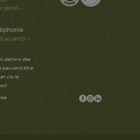
t 14h00 –
léphonie
0 et 14h00 –
n dehors des
e peuvent être
et via le
act
ies