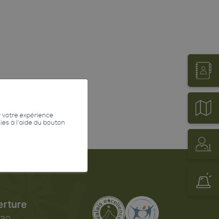
r votre expérience
kies à l'aide du bouton
erture
h30