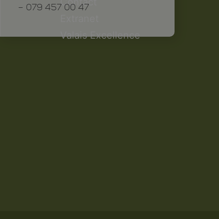
Contact
– 079 457 00 47
Extranet
Valais Excellence