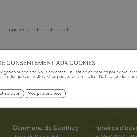
0
entreprises
/
Café-restaurant
DE CONSENTEMENT AUX COOKIES
igation sur ce site, vous acceptez l'utilisation de cookies pour améliore
des statistiques de visites. Vous pouvez personnaliser l'utilisation des coo
ut refuser
Mes préférences
Commune de Conthey
Horaires d’ouv
Route de Savoie 54
Lu-Ve:
08h30 – 11