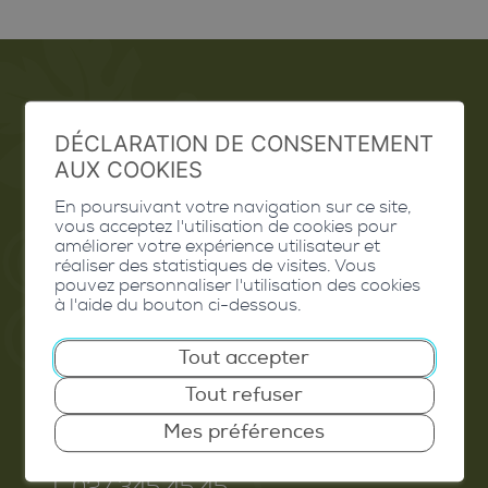
Emploi
DÉCLARATION DE CONSENTEMENT
AUX COOKIES
Contact
En poursuivant votre navigation sur ce site,
Extranet
vous acceptez l'utilisation de cookies pour
améliorer votre expérience utilisateur et
Valais Excellence
réaliser des statistiques de visites. Vous
pouvez personnaliser l'utilisation des cookies
à l'aide du bouton ci-dessous.
Tout accepter
Commune de Conthey
Tout refuser
Route de Savoie 54
Mes préférences
1975
St-Séverin
T. 027 345 45 45