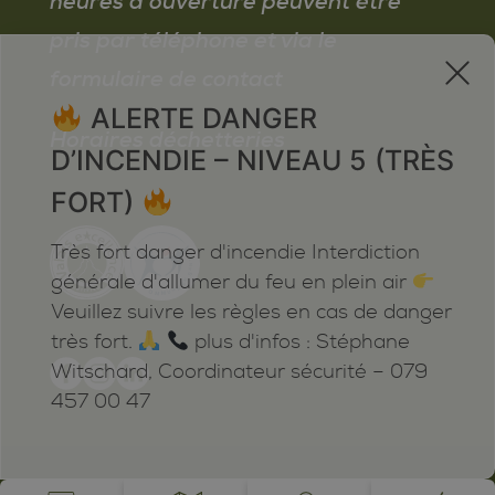
heures d’ouverture peuvent être
pris par téléphone et via le
x
formulaire de contact
ALERTE DANGER
Horaires déchetteries
D’INCENDIE – NIVEAU 5 (TRÈS
FORT)
Très fort danger d'incendie Interdiction
générale d'allumer du feu en plein air
Veuillez suivre les règles en cas de danger
très fort.
plus d'infos : Stéphane
Witschard, Coordinateur sécurité – 079
457 00 47
Mentions légales
Plan du site
Cookies
Notifications