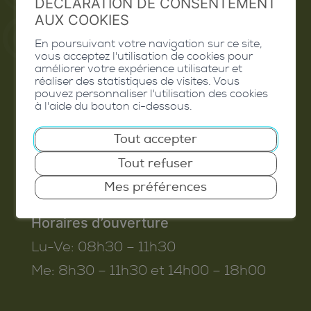
DÉCLARATION DE CONSENTEMENT
AUX COOKIES
En poursuivant votre navigation sur ce site,
vous acceptez l'utilisation de cookies pour
Commune de Conthey
améliorer votre expérience utilisateur et
réaliser des statistiques de visites. Vous
Route de Savoie 54
pouvez personnaliser l'utilisation des cookies
à l'aide du bouton ci-dessous.
1975
St-Séverin
T. 027 345 45 45
Tout accepter
info@conthey.ch
Tout refuser
Mes préférences
Horaires d’ouverture
Lu-Ve:
08h30 – 11h30
Me:
8h30 – 11h30 et 14h00 – 18h00