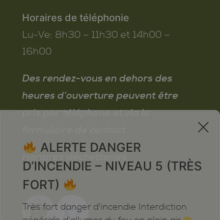
Horaires de téléphonie
Lu-Ve:
8h30 – 11h30 et 14h00 –
16h00
Des rendez-vous en dehors des
heures d’ouverture peuvent être
pris par téléphone et via le
x
formulaire de contact
ALERTE DANGER
Horaires déchetteries
D’INCENDIE – NIVEAU 5 (TRÈS
FORT)
Très fort danger d'incendie Interdiction